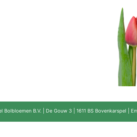
l Bolbloemen B.V.
|
De Gouw 3
|
1611 BS Bovenkarspel
|
Em