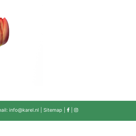
ail:
info@karel.nl
|
Sitemap
|
|